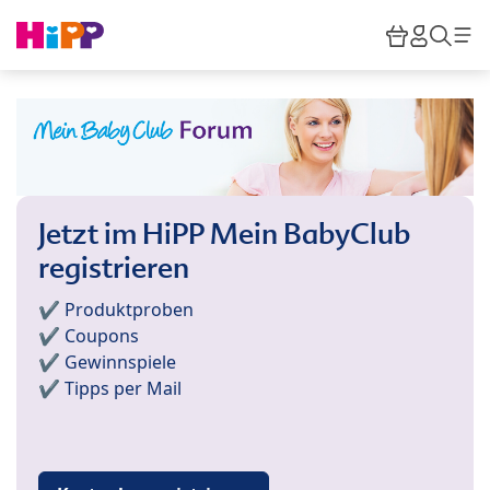
Skip to main content
Warenkor
HiPP M
Such
Jetzt im HiPP Mein BabyClub
registrieren
✔️ Produktproben
✔️ Coupons
✔️ Gewinnspiele
✔️ Tipps per Mail