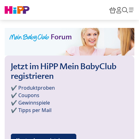
Skip to main content
Warenkor
HiPP M
Such
Jetzt im HiPP Mein BabyClub
registrieren
✔️ Produktproben
✔️ Coupons
✔️ Gewinnspiele
✔️ Tipps per Mail