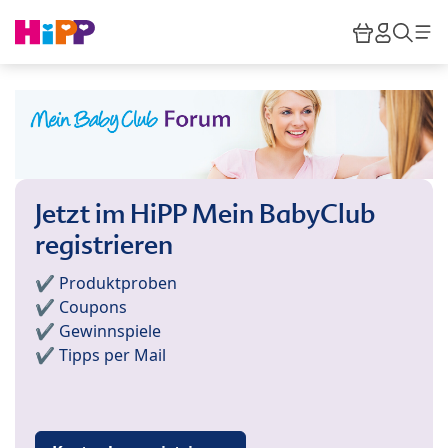
Skip to main content
Warenkor
HiPP M
Such
Jetzt im HiPP Mein BabyClub
registrieren
✔️ Produktproben
✔️ Coupons
✔️ Gewinnspiele
✔️ Tipps per Mail