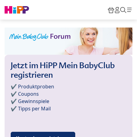
Skip to main content
Warenkor
HiPP M
Such
Jetzt im HiPP Mein BabyClub
registrieren
✔️ Produktproben
✔️ Coupons
✔️ Gewinnspiele
✔️ Tipps per Mail