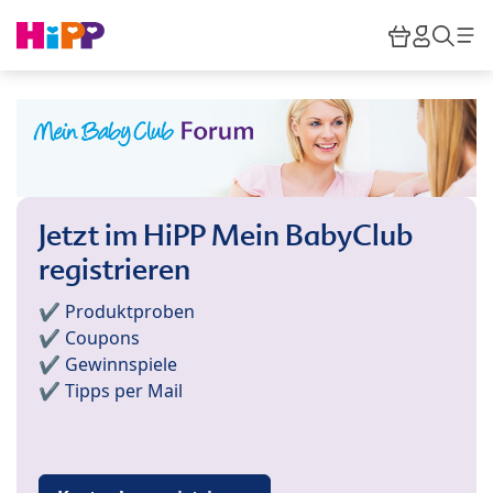
Skip to main content
Warenkor
HiPP M
Such
Jetzt im HiPP Mein BabyClub
registrieren
✔️ Produktproben
✔️ Coupons
✔️ Gewinnspiele
✔️ Tipps per Mail