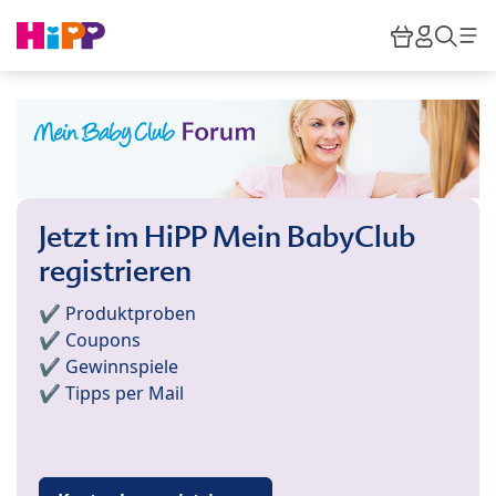
Skip to main content
Warenkor
HiPP M
Such
Jetzt im HiPP Mein BabyClub
registrieren
✔️ Produktproben
✔️ Coupons
✔️ Gewinnspiele
✔️ Tipps per Mail