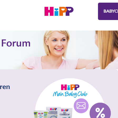
BABYC
eren