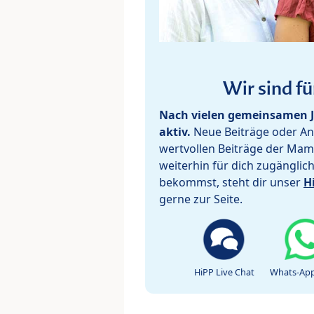
Wir sind fü
Nach vielen gemeinsamen J
aktiv.
Neue Beiträge oder Ant
wertvollen Beiträge der Mam
weiterhin für dich zugänglic
bekommst, steht dir unser
H
gerne zur Seite.
HiPP Live Chat
Whats-App