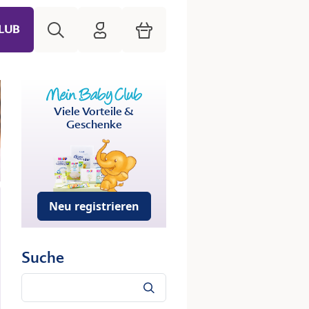
Suche
HiPP Mein Babyclub
Warenkorb
LUB
Viele Vorteile &
Geschenke
Neu registrieren
Suche
Suche