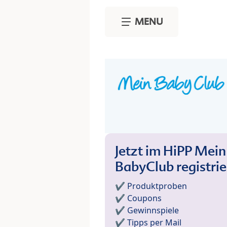
Skip to main content
MENU
Jetzt im HiPP Mein
BabyClub registri
✔️ Produktproben
✔️ Coupons
✔️ Gewinnspiele
✔️ Tipps per Mail