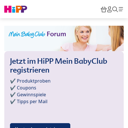
Skip to main content
Warenkor
HiPP M
Such
Jetzt im HiPP Mein BabyClub
registrieren
✔️ Produktproben
✔️ Coupons
✔️ Gewinnspiele
✔️ Tipps per Mail