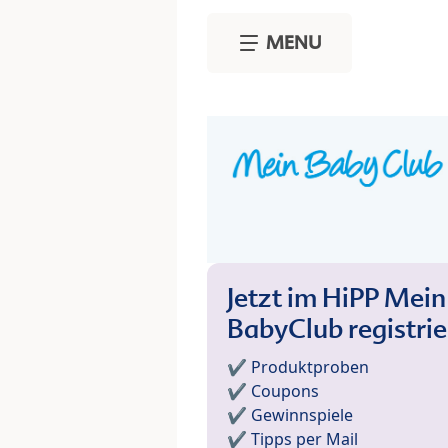
Skip to main content
MENU
Jetzt im HiPP Mein
BabyClub registri
✔️ Produktproben
✔️ Coupons
✔️ Gewinnspiele
✔️ Tipps per Mail