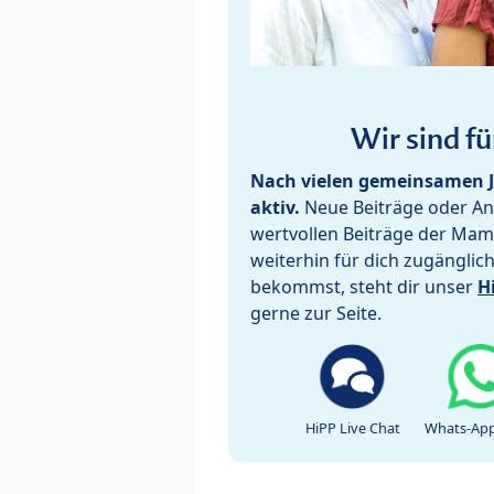
Wir sind fü
Nach vielen gemeinsamen J
aktiv.
Neue Beiträge oder Ant
wertvollen Beiträge der Mam
weiterhin für dich zugänglic
bekommst, steht dir unser
H
gerne zur Seite.
HiPP Live Chat
Whats-App