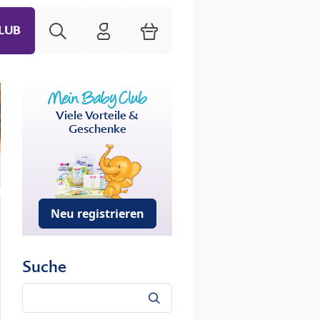
Suche
HiPP Mein Babyclub
Warenkorb
LUB
Viele Vorteile &
Geschenke
Neu registrieren
Suche
Suche