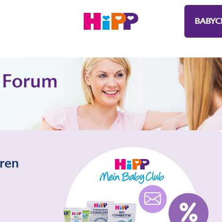
BABYC
eren