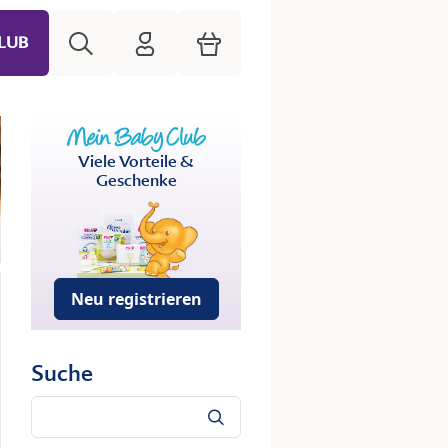
Suche
HiPP Mein Babyclub
Warenkorb
LUB
Viele Vorteile &
Geschenke
Neu registrieren
Suche
Suche