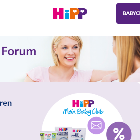
BABYC
eren