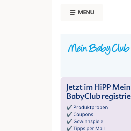
Skip to main content
MENU
Jetzt im HiPP Mein
BabyClub registri
✔️ Produktproben
✔️ Coupons
✔️ Gewinnspiele
✔️ Tipps per Mail