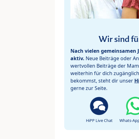
Wir sind fü
Nach vielen gemeinsamen J
aktiv.
Neue Beiträge oder Ant
wertvollen Beiträge der Mam
weiterhin für dich zugänglic
bekommst, steht dir unser
H
gerne zur Seite.
HiPP Live Chat
Whats-App