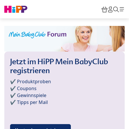
Skip to main content
Warenkor
HiPP M
Such
Jetzt im HiPP Mein BabyClub
registrieren
✔️ Produktproben
✔️ Coupons
✔️ Gewinnspiele
✔️ Tipps per Mail