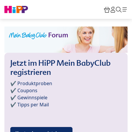
Skip to main content
Warenkor
HiPP M
Such
Jetzt im HiPP Mein BabyClub
registrieren
✔️ Produktproben
✔️ Coupons
✔️ Gewinnspiele
✔️ Tipps per Mail