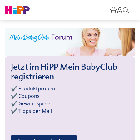
Skip to main content
Warenkor
HiPP M
Such
Jetzt im HiPP Mein BabyClub
registrieren
✔️ Produktproben
✔️ Coupons
✔️ Gewinnspiele
✔️ Tipps per Mail