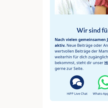
Wir sind fü
Nach vielen gemeinsamen J
aktiv.
Neue Beiträge oder Ant
wertvollen Beiträge der Mam
weiterhin für dich zugänglic
bekommst, steht dir unser
H
gerne zur Seite.
HiPP Live Chat
Whats-App