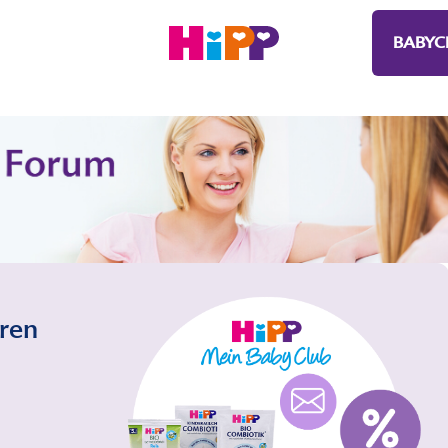
BABYC
eren