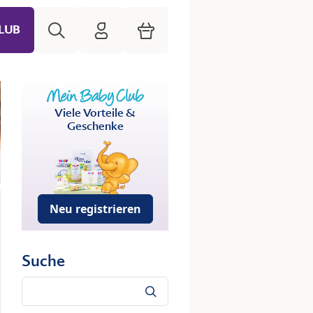
Suche
HiPP Mein Babyclub
Warenkorb
LUB
Viele Vorteile &
Geschenke
Neu registrieren
Suche
Suche