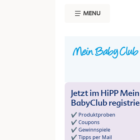
Skip to main content
MENU
Jetzt im HiPP Mein
BabyClub registri
✔️ Produktproben
✔️ Coupons
✔️ Gewinnspiele
✔️ Tipps per Mail