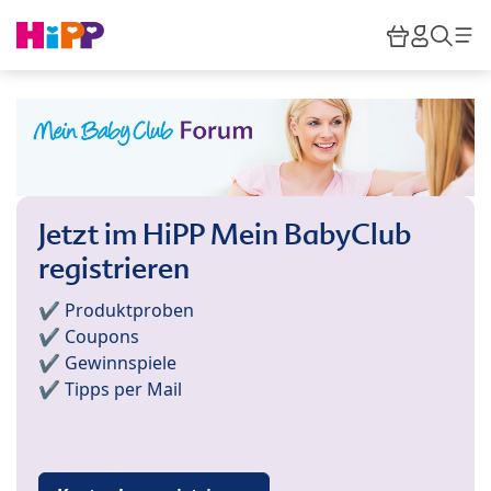
Skip to main content
Warenkor
HiPP M
Such
Jetzt im HiPP Mein BabyClub
registrieren
✔️ Produktproben
✔️ Coupons
✔️ Gewinnspiele
✔️ Tipps per Mail