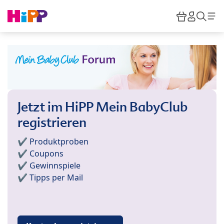
Skip to main content
Warenkor
HiPP M
Such
Jetzt im HiPP Mein BabyClub
registrieren
✔️ Produktproben
✔️ Coupons
✔️ Gewinnspiele
✔️ Tipps per Mail