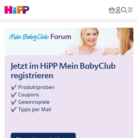
Skip to main content
Warenkor
HiPP M
Such
Jetzt im HiPP Mein BabyClub
registrieren
✔️ Produktproben
✔️ Coupons
✔️ Gewinnspiele
✔️ Tipps per Mail