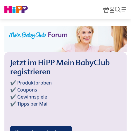
Skip to main content
Warenkor
HiPP M
Such
Jetzt im HiPP Mein BabyClub
registrieren
✔️ Produktproben
✔️ Coupons
✔️ Gewinnspiele
✔️ Tipps per Mail