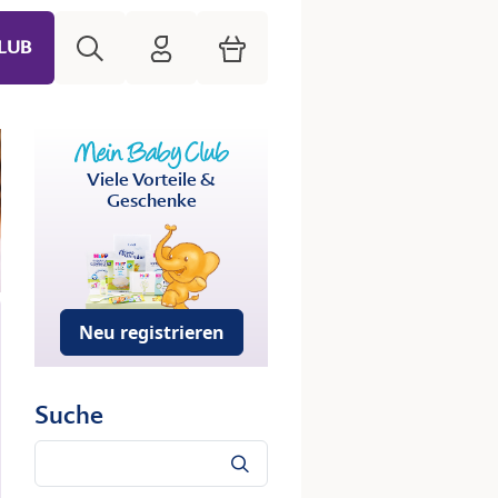
Suche
HiPP Mein Babyclub
Warenkorb
LUB
Viele Vorteile &
Geschenke
Neu registrieren
Suche
Suche