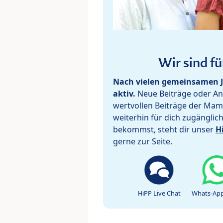
Wir sind fü
Nach vielen gemeinsamen J
aktiv.
Neue Beiträge oder Ant
wertvollen Beiträge der Mam
weiterhin für dich zugänglic
bekommst, steht dir unser
H
gerne zur Seite.
HiPP Live Chat
Whats-App