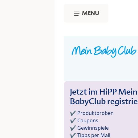
Skip to main content
MENU
Jetzt im HiPP Mein
BabyClub registri
✔️ Produktproben
✔️ Coupons
✔️ Gewinnspiele
✔️ Tipps per Mail