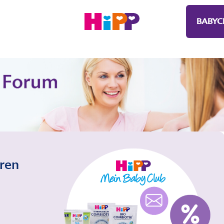
BABYC
eren