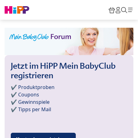
Skip to main content
Warenkor
HiPP M
Such
Jetzt im HiPP Mein BabyClub
registrieren
✔️ Produktproben
✔️ Coupons
✔️ Gewinnspiele
✔️ Tipps per Mail