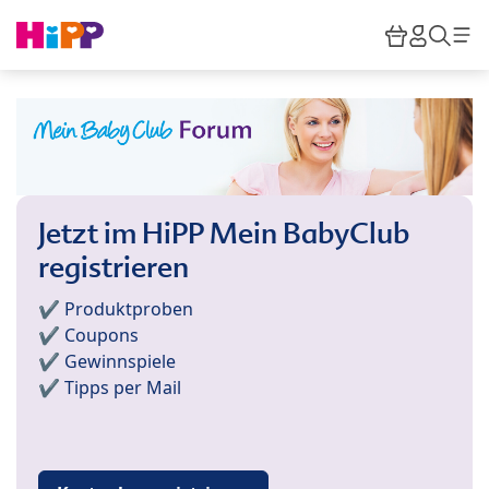
Skip to main content
Warenkor
HiPP M
Such
Jetzt im HiPP Mein BabyClub
registrieren
✔️ Produktproben
✔️ Coupons
✔️ Gewinnspiele
✔️ Tipps per Mail