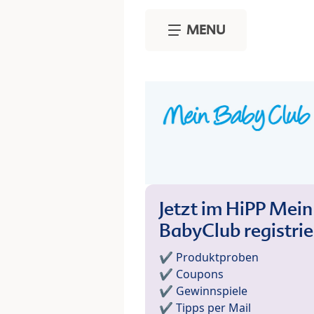
Skip to main content
MENU
Jetzt im HiPP Mein
BabyClub registri
✔️ Produktproben
✔️ Coupons
✔️ Gewinnspiele
✔️ Tipps per Mail