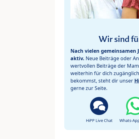
Wir sind fü
Nach vielen gemeinsamen J
aktiv.
Neue Beiträge oder Ant
wertvollen Beiträge der Mam
weiterhin für dich zugänglic
bekommst, steht dir unser
H
gerne zur Seite.
HiPP Live Chat
Whats-App