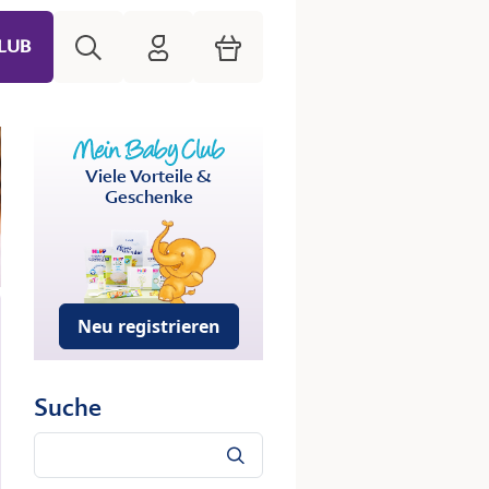
Suche
HiPP Mein Babyclub
Warenkorb
LUB
Viele Vorteile &
Geschenke
Neu registrieren
Suche
Suche