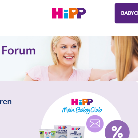
BABYC
eren