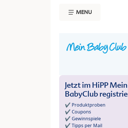
Skip to main content
MENU
Jetzt im HiPP Mein
BabyClub registri
✔️ Produktproben
✔️ Coupons
✔️ Gewinnspiele
✔️ Tipps per Mail