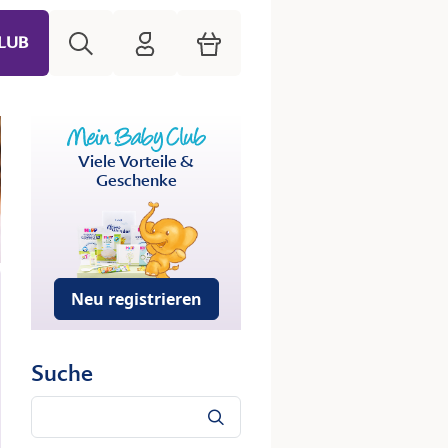
Suche
HiPP Mein Babyclub
Warenkorb
LUB
Viele Vorteile &
Geschenke
Neu registrieren
Suche
Suche