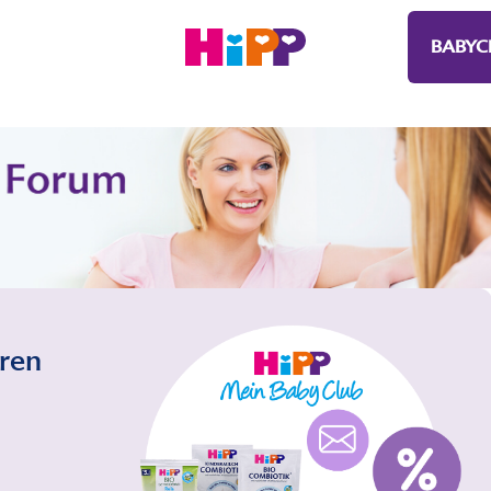
BABYC
eren