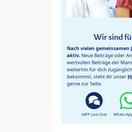
Wir sind fü
Nach vielen gemeinsamen J
aktiv.
Neue Beiträge oder Ant
wertvollen Beiträge der Mam
weiterhin für dich zugänglic
bekommst, steht dir unser
H
gerne zur Seite.
HiPP Live Chat
Whats-App