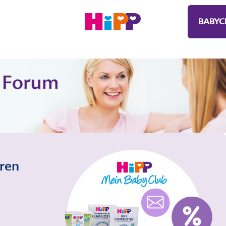
BABYC
eren