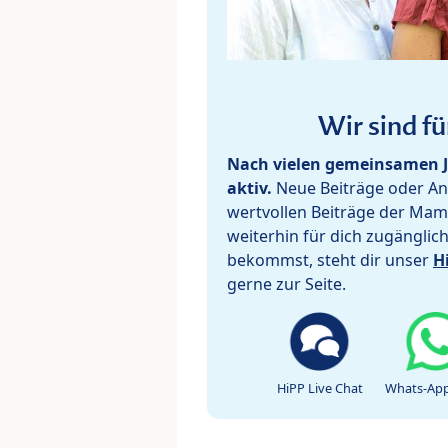
Wir sind fü
Nach vielen gemeinsamen J
aktiv.
Neue Beiträge oder Ant
wertvollen Beiträge der Mam
weiterhin für dich zugänglic
bekommst, steht dir unser
H
gerne zur Seite.
HiPP Live Chat
Whats-App