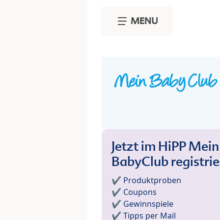
Skip to main content
MENU
Jetzt im HiPP Mein
BabyClub registri
✔️ Produktproben
✔️ Coupons
✔️ Gewinnspiele
✔️ Tipps per Mail