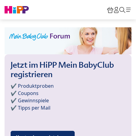
Skip to main content
Warenkor
HiPP M
Such
Jetzt im HiPP Mein BabyClub
registrieren
✔️ Produktproben
✔️ Coupons
✔️ Gewinnspiele
✔️ Tipps per Mail