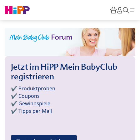
Skip to main content
Warenkor
HiPP M
Such
Jetzt im HiPP Mein BabyClub
registrieren
✔️ Produktproben
✔️ Coupons
✔️ Gewinnspiele
✔️ Tipps per Mail