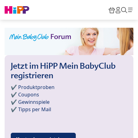
Skip to main content
Warenkor
HiPP M
Such
Jetzt im HiPP Mein BabyClub
registrieren
✔️ Produktproben
✔️ Coupons
✔️ Gewinnspiele
✔️ Tipps per Mail