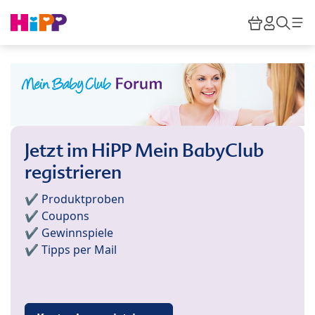
Skip to main content
Warenkor
HiPP M
Such
Jetzt im HiPP Mein BabyClub
registrieren
✔️ Produktproben
✔️ Coupons
✔️ Gewinnspiele
✔️ Tipps per Mail