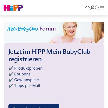
Skip to main content
Warenkor
HiPP M
Such
Jetzt im HiPP Mein BabyClub
registrieren
✔️ Produktproben
✔️ Coupons
✔️ Gewinnspiele
✔️ Tipps per Mail