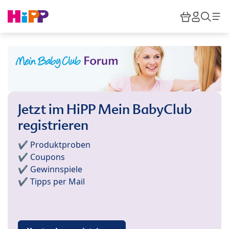
Skip to main content
Warenkor
HiPP M
Such
Jetzt im HiPP Mein BabyClub
registrieren
✔️ Produktproben
✔️ Coupons
✔️ Gewinnspiele
✔️ Tipps per Mail