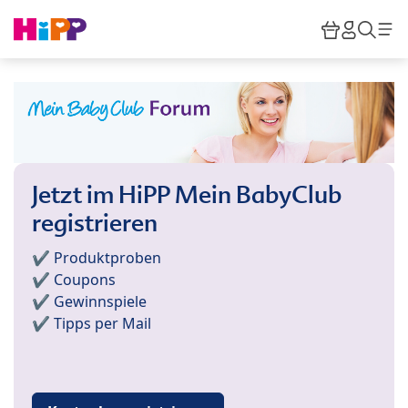
Skip to main content
Warenkor
HiPP M
Such
Jetzt im HiPP Mein BabyClub
registrieren
✔️ Produktproben
✔️ Coupons
✔️ Gewinnspiele
✔️ Tipps per Mail