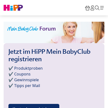
Skip to main content
Warenkor
HiPP M
Such
Jetzt im HiPP Mein BabyClub
registrieren
✔️ Produktproben
✔️ Coupons
✔️ Gewinnspiele
✔️ Tipps per Mail