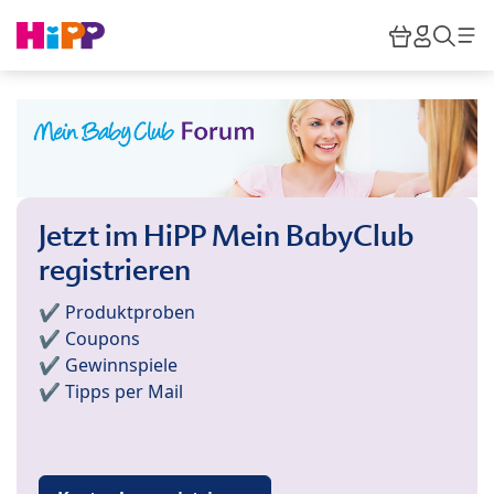
Skip to main content
Warenkor
HiPP M
Such
Jetzt im HiPP Mein BabyClub
registrieren
✔️ Produktproben
✔️ Coupons
✔️ Gewinnspiele
✔️ Tipps per Mail