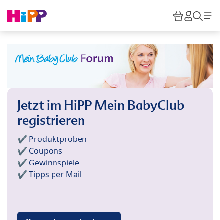
Skip to main content
Warenkor
HiPP M
Such
Jetzt im HiPP Mein BabyClub
registrieren
✔️ Produktproben
✔️ Coupons
✔️ Gewinnspiele
✔️ Tipps per Mail