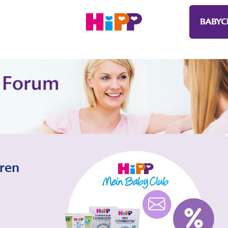
BABYC
eren