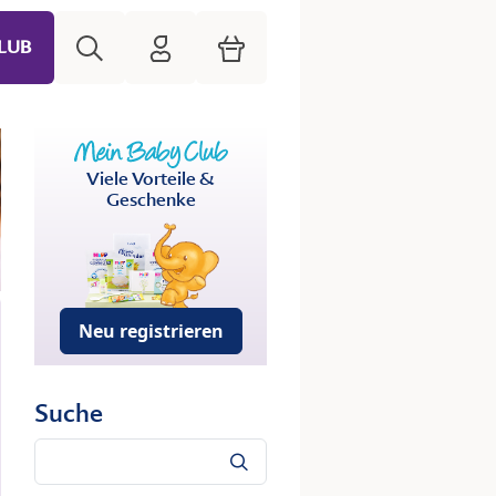
Suche
HiPP Mein Babyclub
Warenkorb
LUB
Viele Vorteile &
Geschenke
Neu registrieren
Suche
Suche