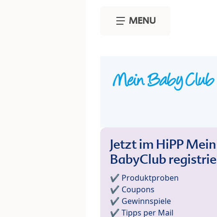
Skip to main content
MENU
Jetzt im HiPP Mein
BabyClub registri
✔️ Produktproben
✔️ Coupons
✔️ Gewinnspiele
✔️ Tipps per Mail