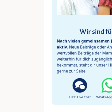
Wir sind fü
Nach vielen gemeinsamen J
aktiv.
Neue Beiträge oder Ant
wertvollen Beiträge der Mam
weiterhin für dich zugänglic
bekommst, steht dir unser
H
gerne zur Seite.
HiPP Live Chat
Whats-App