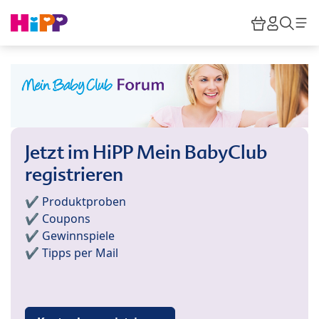
Skip to main content
Warenkor
HiPP M
Such
Jetzt im HiPP Mein BabyClub
registrieren
✔️ Produktproben
✔️ Coupons
✔️ Gewinnspiele
✔️ Tipps per Mail