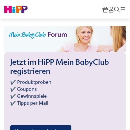
Skip to main content
Warenkor
HiPP M
Such
Jetzt im HiPP Mein BabyClub
registrieren
✔️ Produktproben
✔️ Coupons
✔️ Gewinnspiele
✔️ Tipps per Mail