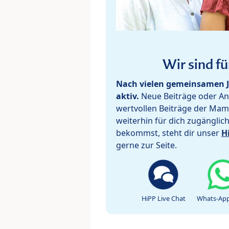
Wir sind fü
Nach vielen gemeinsamen J
aktiv.
Neue Beiträge oder Ant
wertvollen Beiträge der Mam
weiterhin für dich zugänglic
bekommst, steht dir unser
H
gerne zur Seite.
HiPP Live Chat
Whats-App