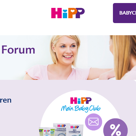
BABYC
eren