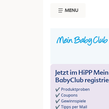
Skip to main content
MENU
Jetzt im HiPP Mein
BabyClub registri
✔️ Produktproben
✔️ Coupons
✔️ Gewinnspiele
✔️ Tipps per Mail