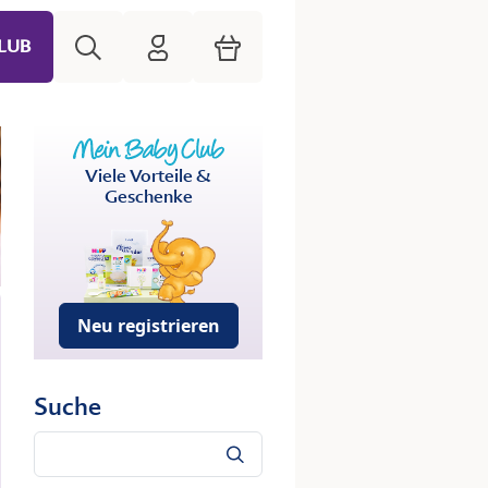
Suche
HiPP Mein Babyclub
Warenkorb
LUB
Viele Vorteile &
Geschenke
Neu registrieren
Suche
Suche