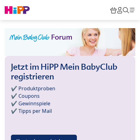
Skip to main content
Warenkor
HiPP M
Such
Jetzt im HiPP Mein BabyClub
registrieren
✔️ Produktproben
✔️ Coupons
✔️ Gewinnspiele
✔️ Tipps per Mail