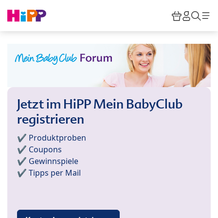
Skip to main content
Warenkor
HiPP M
Such
Jetzt im HiPP Mein BabyClub
registrieren
✔️ Produktproben
✔️ Coupons
✔️ Gewinnspiele
✔️ Tipps per Mail