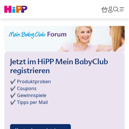
Skip to main content
Warenkor
HiPP M
Such
Jetzt im HiPP Mein BabyClub
registrieren
✔️ Produktproben
✔️ Coupons
✔️ Gewinnspiele
✔️ Tipps per Mail