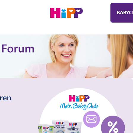
BABYC
eren