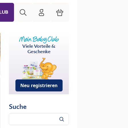
Suche
HiPP Mein Babyclub
Warenkorb
LUB
Viele Vorteile &
Geschenke
Neu registrieren
Suche
Suche