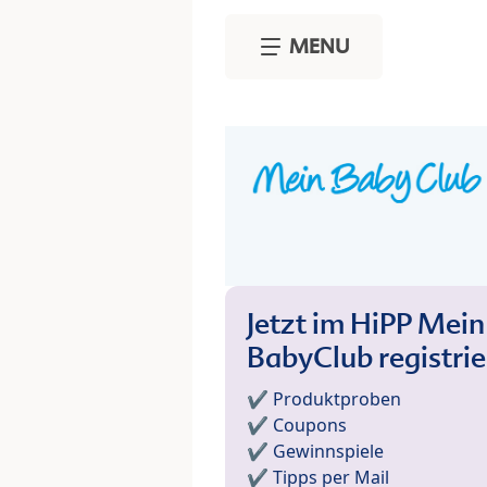
Skip to main content
MENU
Jetzt im HiPP Mein
BabyClub registri
✔️ Produktproben
✔️ Coupons
✔️ Gewinnspiele
✔️ Tipps per Mail