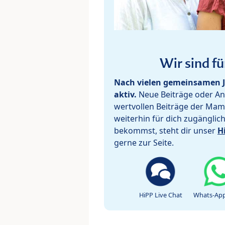
Wir sind fü
Nach vielen gemeinsamen J
aktiv.
Neue Beiträge oder Ant
wertvollen Beiträge der Mam
weiterhin für dich zugänglic
bekommst, steht dir unser
H
gerne zur Seite.
HiPP Live Chat
Whats-App