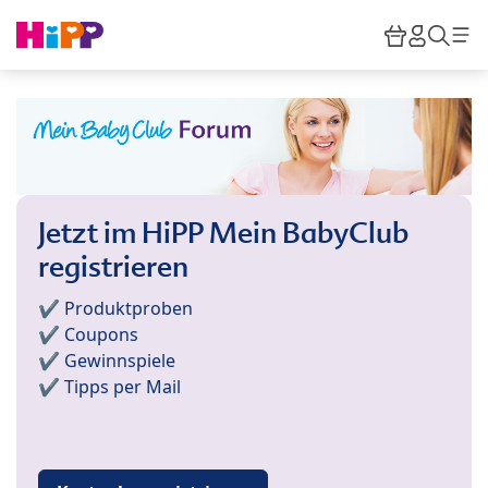
Skip to main content
Warenkor
HiPP M
Such
Jetzt im HiPP Mein BabyClub
registrieren
✔️ Produktproben
✔️ Coupons
✔️ Gewinnspiele
✔️ Tipps per Mail