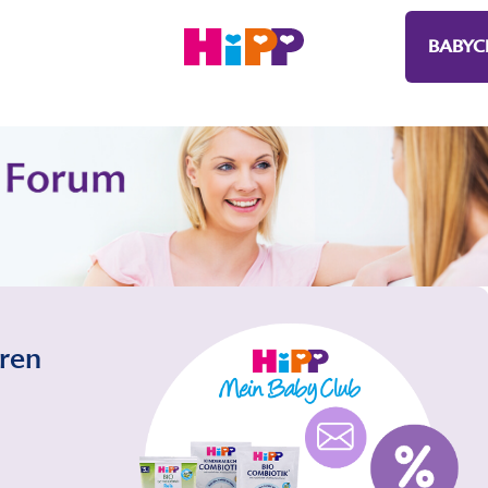
BABYC
eren