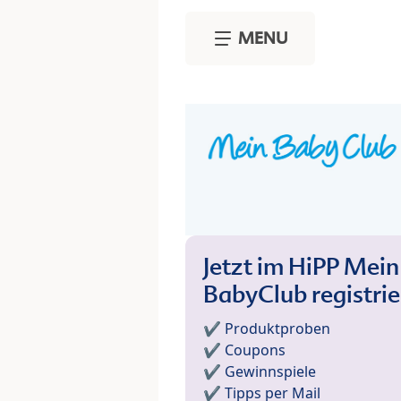
Skip to main content
MENU
Jetzt im HiPP Mein
BabyClub registri
✔️ Produktproben
✔️ Coupons
✔️ Gewinnspiele
✔️ Tipps per Mail