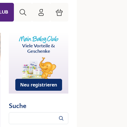
Suche
HiPP Mein Babyclub
Warenkorb
LUB
Viele Vorteile &
Geschenke
Neu registrieren
Suche
Suche