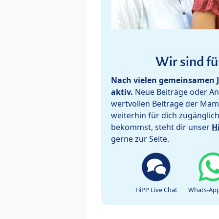
Wir sind fü
Nach vielen gemeinsamen J
aktiv.
Neue Beiträge oder Ant
wertvollen Beiträge der Mam
weiterhin für dich zugänglic
bekommst, steht dir unser
H
gerne zur Seite.
HiPP Live Chat
Whats-App