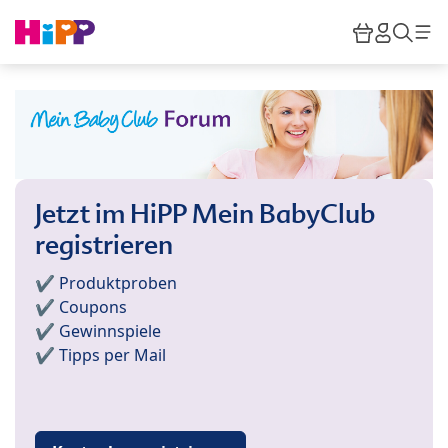
Skip to main content
Warenkor
HiPP M
Such
Jetzt im HiPP Mein BabyClub
registrieren
✔️ Produktproben
✔️ Coupons
✔️ Gewinnspiele
✔️ Tipps per Mail