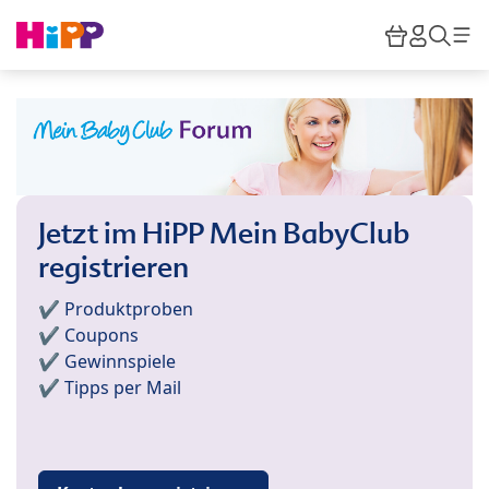
Skip to main content
Warenkor
HiPP M
Such
Jetzt im HiPP Mein BabyClub
registrieren
✔️ Produktproben
✔️ Coupons
✔️ Gewinnspiele
✔️ Tipps per Mail