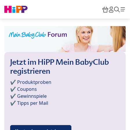
Skip to main content
Warenkor
HiPP M
Such
Jetzt im HiPP Mein BabyClub
registrieren
✔️ Produktproben
✔️ Coupons
✔️ Gewinnspiele
✔️ Tipps per Mail