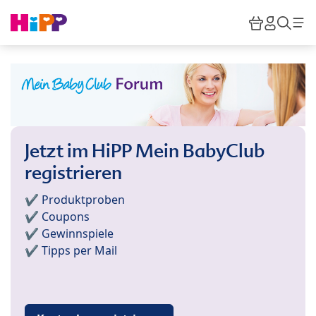
Skip to main content
Warenkor
HiPP M
Such
Jetzt im HiPP Mein BabyClub
registrieren
✔️ Produktproben
✔️ Coupons
✔️ Gewinnspiele
✔️ Tipps per Mail