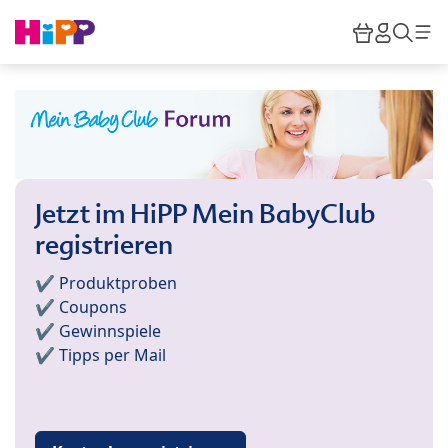
Skip to main content
Warenkor
HiPP M
Such
Jetzt im HiPP Mein BabyClub
registrieren
✔️ Produktproben
✔️ Coupons
✔️ Gewinnspiele
✔️ Tipps per Mail