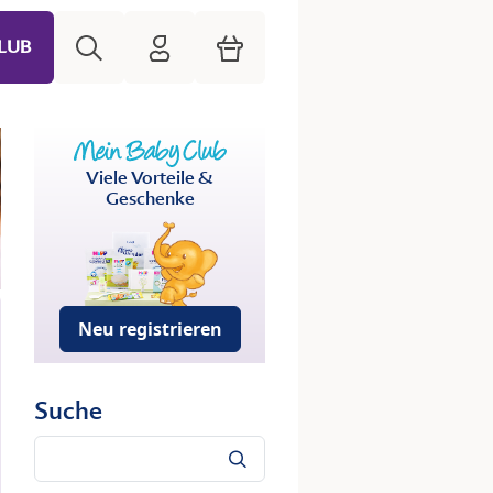
Suche
HiPP Mein Babyclub
Warenkorb
LUB
Viele Vorteile &
Geschenke
Neu registrieren
Suche
Suche