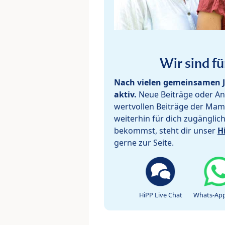
Wir sind fü
Nach vielen gemeinsamen J
aktiv.
Neue Beiträge oder Ant
wertvollen Beiträge der Mam
weiterhin für dich zugänglic
bekommst, steht dir unser
H
gerne zur Seite.
HiPP Live Chat
Whats-App