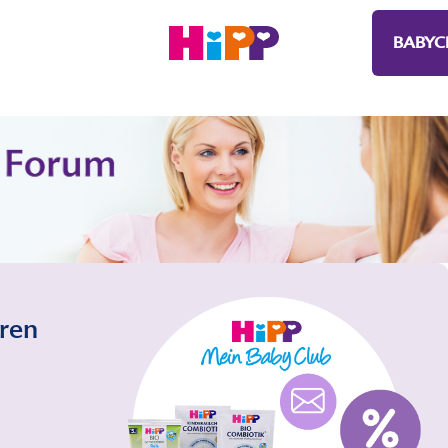
BABYC
eren