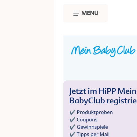
Skip to main content
MENU
Jetzt im HiPP Mein
BabyClub registri
✔️ Produktproben
✔️ Coupons
✔️ Gewinnspiele
✔️ Tipps per Mail